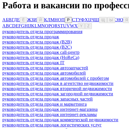
Работа и вакансии по професс
А
Б
В
Г
Д
Е
Ж
З
И
К
Л
М
Н
О
П
С
Т
У
Ф
Х
Ц
Ч
Ш
Э
Ю
Ё
Й
Р
Щ
Ы
Я
A
B
C
D
E
F
G
H
I
J
K
L
M
N
O
P
Q
R
S
T
U
V
W
X
Y
Z
руководитель отдела программирования
руководитель отдела продаж
руководитель отдела продаж (B2B)
руководитель отдела продаж (B2C)
руководитель отдела продаж call-центр
руководитель отдела продаж (HoReCa)
руководитель отдела продаж IT
руководитель отдела продаж автозапчастей
руководитель отдела продаж автомобилей
руководитель отдела продаж автомобилей с пробегом
руководитель отдела продаж в агентство недвижимости
руководитель отдела продаж вторичной недвижимости
руководитель отдела продаж загородной недвижимости
руководитель отдела продаж запасных частей
руководитель отдела продаж и маркетинга
руководитель отдела продаж интернет-магазина
руководитель отдела продаж интернет-рекламы
руководитель отдела продаж коммерческой недвижимости
руководитель отдела продаж логистических услуг