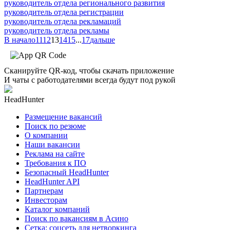
руководитель отдела регионального развития
руководитель отдела регистрации
руководитель отдела рекламаций
руководитель отдела рекламы
В начало
11
12
13
14
15
...
17
дальше
Сканируйте QR-код, чтобы скачать приложение
И чаты с работодателями всегда будут под рукой
HeadHunter
Размещение вакансий
Поиск по резюме
О компании
Наши вакансии
Реклама на сайте
Требования к ПО
Безопасный HeadHunter
HeadHunter API
Партнерам
Инвесторам
Каталог компаний
Поиск по вакансиям в Асино
Сетка: соцсеть для нетворкинга