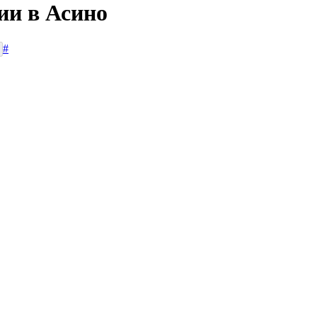
ии в Асино
#