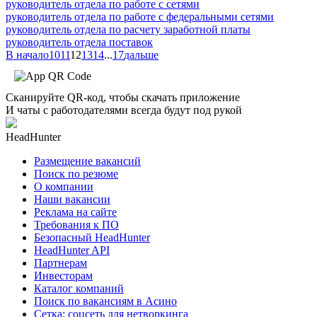
руководитель отдела по работе с сетями
руководитель отдела по работе с федеральными сетями
руководитель отдела по расчету заработной платы
руководитель отдела поставок
В начало
10
11
12
13
14
...
17
дальше
Сканируйте QR-код, чтобы скачать приложение
И чаты с работодателями всегда будут под рукой
HeadHunter
Размещение вакансий
Поиск по резюме
О компании
Наши вакансии
Реклама на сайте
Требования к ПО
Безопасный HeadHunter
HeadHunter API
Партнерам
Инвесторам
Каталог компаний
Поиск по вакансиям в Асино
Сетка: соцсеть для нетворкинга