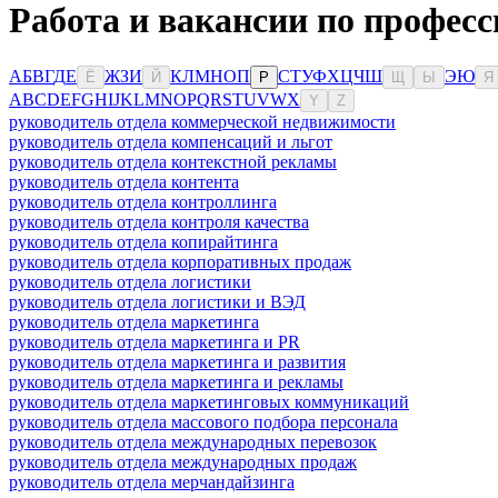
Работа и вакансии по професс
А
Б
В
Г
Д
Е
Ж
З
И
К
Л
М
Н
О
П
С
Т
У
Ф
Х
Ц
Ч
Ш
Э
Ю
Ё
Й
Р
Щ
Ы
Я
A
B
C
D
E
F
G
H
I
J
K
L
M
N
O
P
Q
R
S
T
U
V
W
X
Y
Z
руководитель отдела коммерческой недвижимости
руководитель отдела компенсаций и льгот
руководитель отдела контекстной рекламы
руководитель отдела контента
руководитель отдела контроллинга
руководитель отдела контроля качества
руководитель отдела копирайтинга
руководитель отдела корпоративных продаж
руководитель отдела логистики
руководитель отдела логистики и ВЭД
руководитель отдела маркетинга
руководитель отдела маркетинга и PR
руководитель отдела маркетинга и развития
руководитель отдела маркетинга и рекламы
руководитель отдела маркетинговых коммуникаций
руководитель отдела массового подбора персонала
руководитель отдела международных перевозок
руководитель отдела международных продаж
руководитель отдела мерчандайзинга