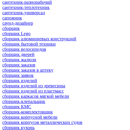
сантехник-разнорабочий
сантехник-теплотехник
сантехник-универсал
сапожник
саунд-дизайнер
сборщик
сборщик Lego
сборщик алюминиевых конструкций
сборщик бытовой техники
сборщик велосипедов
сборщик дверей
сборщик жалюзи
сборщик заказов
сборщик заказов в аптеку
сборщик заявок
сборщик изделий
сборщик изделий из древесины
сборщик изделий из пластмасс
сборщик каркасов мягкой мебели
сборщик-клепальщик
сборщик КМС
сборщик-комплектовщик
сборщик корпусной мебели
сборщик корпусов металлических судов
сборщик кухонь