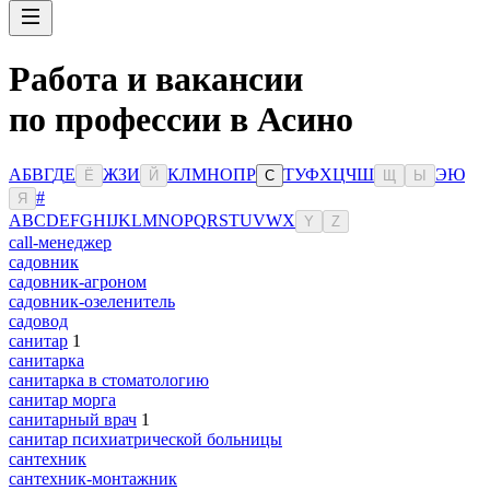
Работа и вакансии
по профессии в Асино
А
Б
В
Г
Д
Е
Ж
З
И
К
Л
М
Н
О
П
Р
Т
У
Ф
Х
Ц
Ч
Ш
Э
Ю
Ё
Й
С
Щ
Ы
#
Я
A
B
C
D
E
F
G
H
I
J
K
L
M
N
O
P
Q
R
S
T
U
V
W
X
Y
Z
сall-менеджер
садовник
садовник-агроном
садовник-озеленитель
садовод
санитар
1
санитарка
санитарка в стоматологию
санитар морга
санитарный врач
1
санитар психиатрической больницы
сантехник
сантехник-монтажник