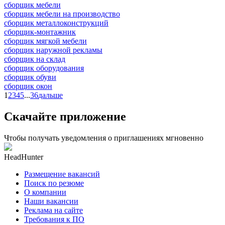
сборщик мебели
сборщик мебели на производство
сборщик металлоконструкций
сборщик-монтажник
сборщик мягкой мебели
сборщик наружной рекламы
сборщик на склад
сборщик оборудования
сборщик обуви
сборщик окон
1
2
3
4
5
...
36
дальше
Скачайте приложение
Чтобы получать уведомления о приглашениях мгновенно
HeadHunter
Размещение вакансий
Поиск по резюме
О компании
Наши вакансии
Реклама на сайте
Требования к ПО