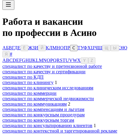
Работа и вакансии
по профессии в Асино
А
Б
В
Г
Д
Е
Ж
З
И
К
Л
М
Н
О
П
Р
Т
У
Ф
Х
Ц
Ч
Ш
Э
Ю
Ё
Й
С
Щ
Ы
#
Я
A
B
C
D
E
F
G
H
I
J
K
L
M
N
O
P
Q
R
S
T
U
V
W
X
Y
Z
специалист по качеству и претензионной работе
специалист по качеству и сертификации
специалист по КДП
специалист по клинингу
1
специалист по клиническим исследованиям
специалист по коммерции
специалист по коммерческой недвижимости
специалист по коммуникациям
2
специалист по компенсациям и льготам
специалист по конкурсным процедурам
специалист по конкурсным торгам
специалист по консультированию клиентов
1
специалист по контекстной и таргетированной рекламе