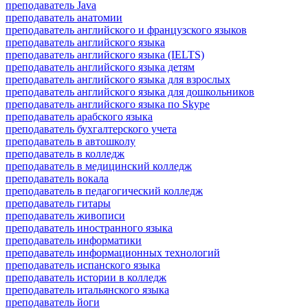
преподаватель Java
преподаватель анатомии
преподаватель английского и французского языков
преподаватель английского языка
преподаватель английского языка (IELTS)
преподаватель английского языка детям
преподаватель английского языка для взрослых
преподаватель английского языка для дошкольников
преподаватель английского языка по Skype
преподаватель арабского языка
преподаватель бухгалтерского учета
преподаватель в автошколу
преподаватель в колледж
преподаватель в медицинский колледж
преподаватель вокала
преподаватель в педагогический колледж
преподаватель гитары
преподаватель живописи
преподаватель иностранного языка
преподаватель информатики
преподаватель информационных технологий
преподаватель испанского языка
преподаватель истории в колледж
преподаватель итальянского языка
преподаватель йоги