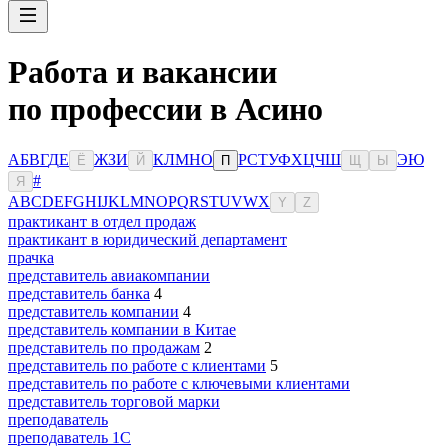
Работа и вакансии
по профессии в Асино
А
Б
В
Г
Д
Е
Ж
З
И
К
Л
М
Н
О
Р
С
Т
У
Ф
Х
Ц
Ч
Ш
Э
Ю
Ё
Й
П
Щ
Ы
#
Я
A
B
C
D
E
F
G
H
I
J
K
L
M
N
O
P
Q
R
S
T
U
V
W
X
Y
Z
практикант в отдел продаж
практикант в юридический департамент
прачка
представитель авиакомпании
представитель банка
4
представитель компании
4
представитель компании в Китае
представитель по продажам
2
представитель по работе с клиентами
5
представитель по работе с ключевыми клиентами
представитель торговой марки
преподаватель
преподаватель 1С