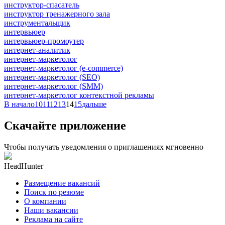
инструктор-спасатель
инструктор тренажерного зала
инструментальщик
интервьюер
интервьюер-промоутер
интернет-аналитик
интернет-маркетолог
интернет-маркетолог (e-commerce)
интернет-маркетолог (SEO)
интернет-маркетолог (SMM)
интернет-маркетолог контекстной рекламы
В начало
10
11
12
13
14
15
дальше
Скачайте приложение
Чтобы получать уведомления о приглашениях мгновенно
HeadHunter
Размещение вакансий
Поиск по резюме
О компании
Наши вакансии
Реклама на сайте