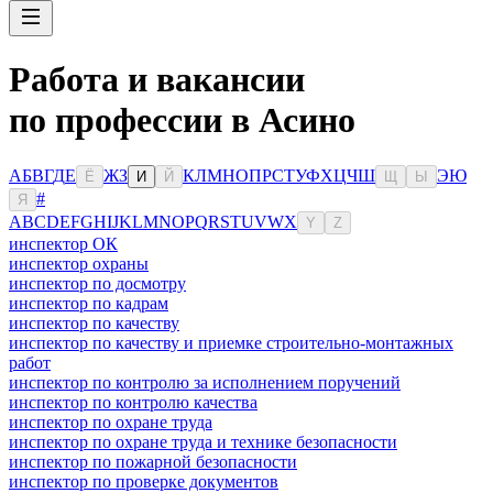
Работа и вакансии
по профессии в Асино
А
Б
В
Г
Д
Е
Ж
З
К
Л
М
Н
О
П
Р
С
Т
У
Ф
Х
Ц
Ч
Ш
Э
Ю
Ё
И
Й
Щ
Ы
#
Я
A
B
C
D
E
F
G
H
I
J
K
L
M
N
O
P
Q
R
S
T
U
V
W
X
Y
Z
инспектор ОК
инспектор охраны
инспектор по досмотру
инспектор по кадрам
инспектор по качеству
инспектор по качеству и приемке строительно-монтажных
работ
инспектор по контролю за исполнением поручений
инспектор по контролю качества
инспектор по охране труда
инспектор по охране труда и технике безопасности
инспектор по пожарной безопасности
инспектор по проверке документов