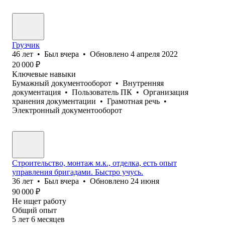
Грузчик
46
лет
•
Был
вчера
•
Обновлено
4 апреля 2022
20 000
₽
Ключевые навыки
Бумажный документооборот
•
Внутренняя
документация
•
Пользователь ПК
•
Организация
хранения документации
•
Грамотная речь
•
Электронный документооборот
Строительство, монтаж м.к., отделка, есть опыт
управления бригадами. Быстро учусь.
36
лет
•
Был
вчера
•
Обновлено
24 июня
90 000
₽
Не ищет работу
Общий опыт
5
лет
6
месяцев