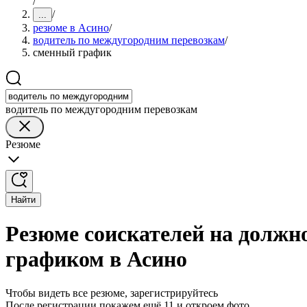
/
/
...
резюме в Асино
/
водитель по междугородним перевозкам
/
сменный график
водитель по междугородним перевозкам
Резюме
Найти
Резюме соискателей на должн
графиком в Асино
Чтобы видеть все резюме, зарегистрируйтесь
После регистрации покажем ещё 11 и откроем фото