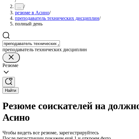
/
/
...
резюме в Асино
/
преподаватель технических дисциплин
/
полный день
преподаватель технических дисциплин
Резюме
Найти
Резюме соискателей на должн
Асино
Чтобы видеть все резюме, зарегистрируйтесь
После регистрации покажем ещё 1 и откроем фото