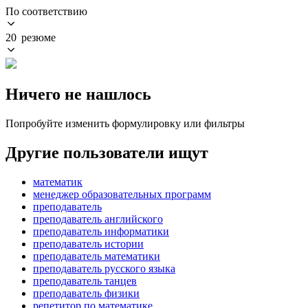
По соответствию
20 резюме
Ничего не нашлось
Попробуйте изменить формулировку или фильтры
Другие пользователи ищут
математик
менеджер образовательных программ
преподаватель
преподаватель английского
преподаватель информатики
преподаватель истории
преподаватель математики
преподаватель русского языка
преподаватель танцев
преподаватель физики
репетитор по математике