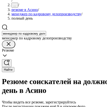
/
/
...
резюме в Асино
/
менеджер по кадровому делопроизводству
/
полный день
менеджер по кадровому делопроизводству
Резюме
Найти
Резюме соискателей на должн
день в Асино
Чтобы видеть все резюме, зарегистрируйтесь
После регистрации покажем ещё 9 и откроем фото