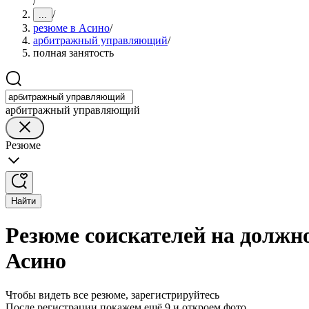
/
/
...
резюме в Асино
/
арбитражный управляющий
/
полная занятость
арбитражный управляющий
Резюме
Найти
Резюме соискателей на должн
Асино
Чтобы видеть все резюме, зарегистрируйтесь
После регистрации покажем ещё 9 и откроем фото