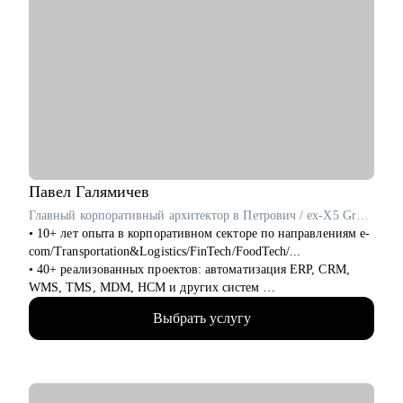
Павел
Галямичев
Главный корпоративный архитектор в Петрович / ex-X5 Group
• 10+ лет опыта в корпоративном секторе по направлениям e-
com/Transportation&Logistics/FinTech/FoodTech/...
• 40+ реализованных проектов: автоматизация ERP, CRM,
WMS, TMS, MDM, HCM и других систем
• 200+ часов аудита B2B: реальная практика и понимание
Выбрать услугу
работающих решений.
• 400+ собеседований проведенных для того, чтобы собрать
команды, которые действительно работают
С чем помогу: