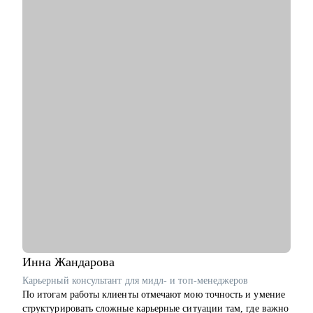
• Карьерные цели в ИТ-архитектуре
• Резюме и подготовка к собеседованиям
• Навыки проектирования архитектуры
• Связь технологий и бизнес-ценности
• Лидерство и коммуникации
• Обратная связь и мотивация
• Внедрение архитектурной функции
• ИТ-ландшафт и дорожная карта
• ИТ-трансформация
Кому могу помочь:
• Техлидам/тимлидам: развитие в ИТ-архитектуре,
подготовка к собеседованиям.
• Архитекторам: карьерный рост до корпоративного уровня.
• Разработчикам: архитектурные решения.
• ИТ-руководителям: понимание роли архитектуры.
Инна
Жандарова
Карьерный консультант для мидл- и топ-менеджеров
По итогам работы клиенты отмечают мою точность и умение
структурировать сложные карьерные ситуации там, где важно