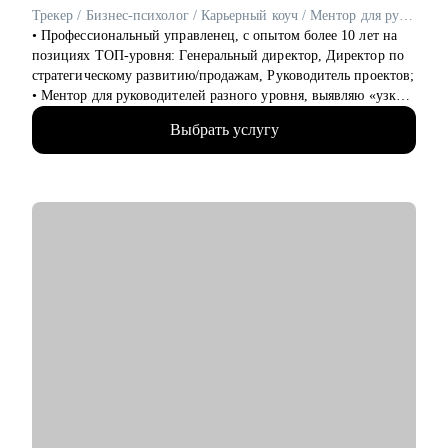
• Project менеджерам
Трекер / Бизнес-психолог / Карьерный коуч / Ментор для руководителей среднего и высшего звена
• Продуктовым и CRM маркетологам
• Профессиональный управленец, с опытом более 10 лет на
• Тем, кто хочет перейти в IT из смежных сфер
позициях ТОП-уровня: Генеральный директор, Директор по
• Тем, кто готовит карьерный рывок — внутри компании или
стратегическому развитию/продажам, Руководитель проектов;
на новый уровень
• Ментор для руководителей разного уровня, выявляю «узкие
места – точки роста», как в бизнесе, так и на карьерном пути;
Выбрать услугу
• В портфолио более 2000+ отработанных резюме, 750+
собеседований, более 800 карьерных консультаций;
• Работал в сегментах: IT и интеграторы, Retail, дистрибуция;
автомобильные дилерские сети, медцентры, розница и
розничные сети, производство, банки, госсектор;
• Занимаюсь управленческим и кадровым консалтингом;
• Реализовал более 40 крупных проектов по развитию
компаний различных отраслей, разработке и внедрению
новых продуктовые линеек, производственных направлений;
• Имею опыт антикризисного управления, построения и
улучшения бизнес-процессов, внедряю изменения с
использованием лучших практик;
• Много лет собираю эффективные команды, строю системы
мотивации и использую методику целеполагания для
достижения бизнес-результатов;
• Откатал мощную технологию общения с клиентами и