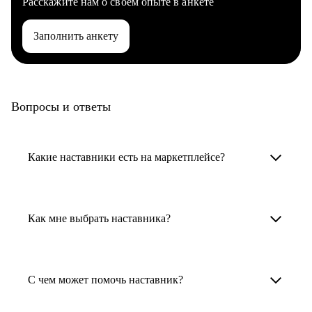
Расскажите нам о своем опыте в анкете
Заполнить анкету
Вопросы и ответы
Какие наставники есть на маркетплейсе?
Карьерные наставники — это HR-
специалисты, карьерные консультанты,
Как мне выбрать наставника?
психологи, резюмерайтеры и менторы.
Умный поиск поможет в три клика выбрать
Менторы работают в ИТ, дизайне, других
наставника для достижения вашей цели.
С чем может помочь наставник?
узкоспециализированных сферах. Они
помогут прокачать навыки, построить