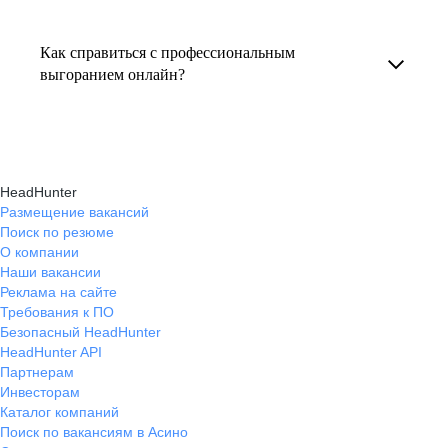
Консультация по выгоранию на работе
индивидуальные консультации онлайн.
текущем месте работы и о том, кому он будет
помогает понять причины эмоционального
полезен, с какими запросами работает.
Как справиться с профессиональным
истощения, разработать персональный план
выгоранием онлайн?
Вы точно найдёте того, кто вам нужен!
восстановления и снова обрести энергию
На платформе hh.ru вы можете получить
и мотивацию в профессиональной
онлайн-консультации экспертов, которые
деятельности.
научат вас эффективно справляться
HeadHunter
с профессиональным выгоранием,
Размещение вакансий
Поиск по резюме
восстанавливать баланс и достигать карьерных
О компании
целей без стресса.
Наши вакансии
Реклама на сайте
Требования к ПО
Безопасный HeadHunter
HeadHunter API
Партнерам
Инвесторам
Каталог компаний
Поиск по вакансиям в Асино