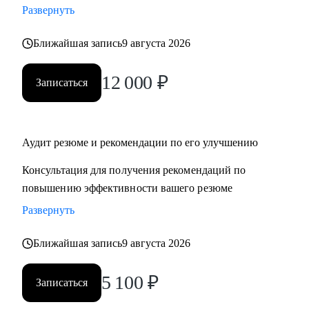
Развернуть
‌‌‌‌‌• избавиться от синдрома самозванца
‌‌‌‌‌• подготовиться к сложному увольнению, справиться со
Ближайшая запись
9 августа 2026
стрессом и выгоранием
12 000
₽
Записаться
Кому могу помочь:
Руководителям среднего и высшего звена
• PR и Маркетинг
• HR
Аудит резюме и рекомендации по его улучшению
• Административный блок
Консультация для получения рекомендаций по
• E-commerce
повышению эффективности вашего резюме
Развернуть
Обращаю внимание, что специализируюсь только на
российском рынке поиска работы.
Ближайшая запись
9 августа 2026
5 100
₽
Записаться