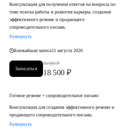
Консультация для получения ответов на вопросы по
Мидл и топ руководители.
теме поиска работы и развития карьеры, создания
• CEO/Генеральный директор
эффективного резюме и продающего
• Операционный директор/Исполнительный директор
сопроводительного письма.
• Коммерческий директор/Директор по продажам
Развернуть
• CFO/ Финансовый директор
• Технический директор
Ближайшая запись
11 августа 2026
• Директор по производству
• ИТ-директор
30 000
₽
• Директор по логистике и закупкам
Записаться
18 500
₽
• Директор по стратегическому развитию
• Директор по качеству
Готовое резюме + сопроводительное письмо
Для своих клиентов я — Карьерный доктор, который
поможет «диагностировать и вылечить» проблемы в
Консультация для создания эффективного резюме и
области профессионального развития: выявить сильные
продающего сопроводительного письма.
стороны и зоны роста, понять личную профессиональную
Развернуть
уникальность, найти оптимальное и актуальное решение, а