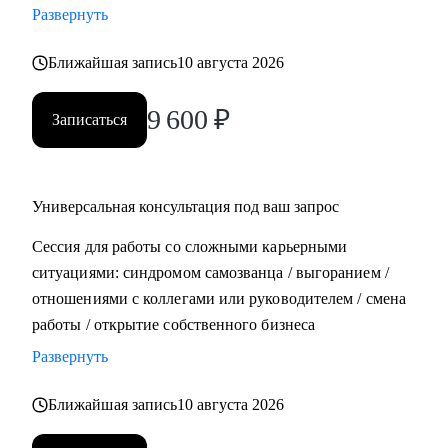
Развернуть
• Составить план роста до позиции руководителя
Ближайшая запись
10 августа 2026
Кому могу помочь:
• Всем, кто хочет строить карьеру за рубежом
9 600
₽
Записаться
• Руководителям и тем, кто хочет дорасти до
управленческих позиций
• Специалистам в маркетинге и продукте различного
уровня
Универсальная консультация под ваш запрос
Сессия для работы со сложными карьерными
ситуациями: синдромом самозванца / выгоранием /
отношениями с коллегами или руководителем / смена
работы / открытие собственного бизнеса
Развернуть
Ближайшая запись
10 августа 2026