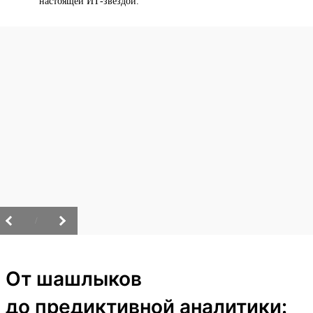
настоящей ИТ-звездой.
/
От шашлыков
до предиктивной аналитики: