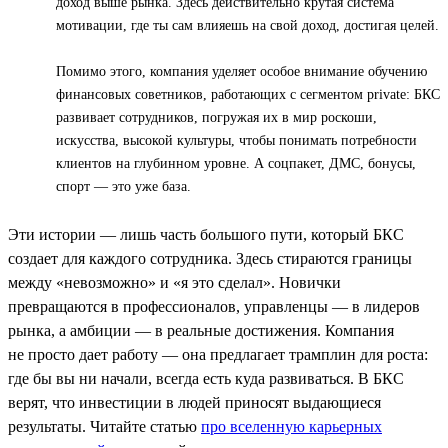
доход выше рынка. Здесь действительно крутая система
мотивации, где ты сам влияешь на свой доход, достигая целей.
Помимо этого, компания уделяет особое внимание обучению
финансовых советников, работающих с сегментом private: БКС
развивает сотрудников, погружая их в мир роскоши,
искусства, высокой культуры, чтобы понимать потребности
клиентов на глубинном уровне. А соцпакет, ДМС, бонусы,
спорт — это уже база.
Эти истории — лишь часть большого пути, который БКС
создает для каждого сотрудника. Здесь стираются границы
между «невозможно» и «я это сделал». Новички
превращаются в профессионалов, управленцы — в лидеров
рынка, а амбиции — в реальные достижения. Компания
не просто дает работу — она предлагает трамплин для роста:
где бы вы ни начали, всегда есть куда развиваться. В БКС
верят, что инвестиции в людей приносят выдающиеся
результаты. Читайте статью
про вселенную карьерных