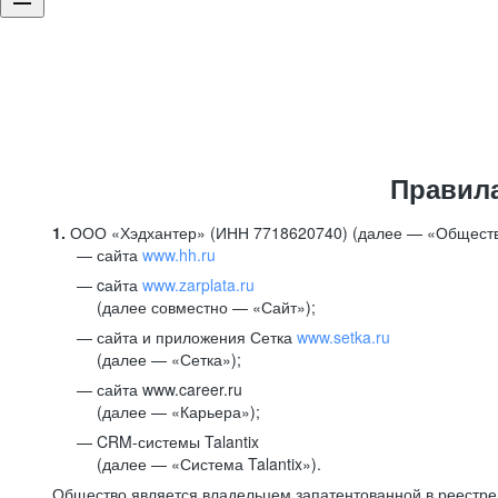
Правил
1.
ООО «Хэдхантер» (ИНН 7718620740) (далее — «Обществ
сайта
www.hh.ru
cайта
www.zarplata.ru
(далее совместно — «Сайт»);
сайта и приложения Сетка
www.setka.ru
(далее — «Сетка»);
сайта www.career.ru
(далее — «Карьера»);
CRM-системы Talantix
(далее — «Система Talantix»).
Общество является владельцем запатентованной в реестр