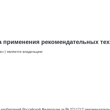
а применения рекомендательных тех
о») является владельцем:
е изобретений Российской Федерации за № 2711717 рекомендатель