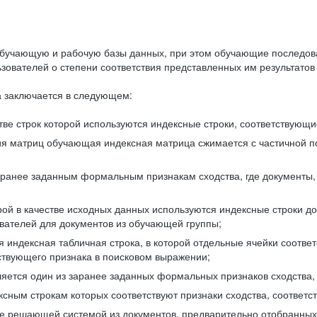
бучающую и рабочую базы данных, при этом обучающие последов
ователей о степени соответствия представленных им результатов 
 заключается в следующем:
ве строк которой используются индексные строки, соответствующ
ия матриц обучающая индексная матрица сжимается с частичной п
аранее заданным формальным признакам сходства, где документы,
ой в качестве исходных данных используются индексные строки д
ователей для документов из обучающей группы;
индексная табличная строка, в которой отдельные ячейки соответ
тствующего признака в поисковом выражении;
ляется один из заранее заданных формальных признаков сходства
ксным строкам которых соответствуют признаки сходства, соотве
е решающей системой из документов, предварительно отобранных 