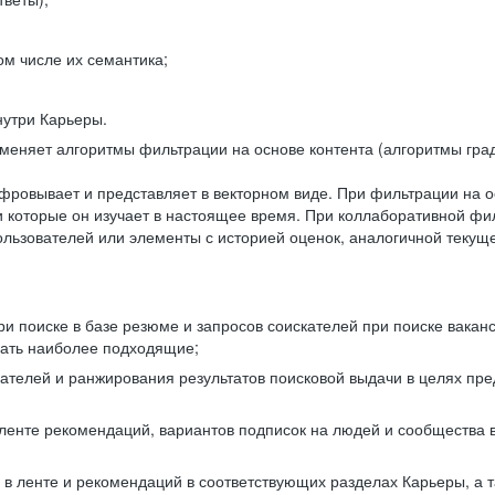
ом числе их семантика;
нутри Карьеры.
еняет алгоритмы фильтрации на основе контента (алгоритмы град
фровывает и представляет в векторном виде. При фильтрации на о
ли которые он изучает в настоящее время. При коллаборативной ф
льзователей или элементы с историей оценок, аналогичной текущ
и поиске в базе резюме и запросов соискателей при поиске вакан
рать наиболее подходящие;
одателей и ранжирования результатов поисковой выдачи в целях п
 ленте рекомендаций, вариантов подписок на людей и сообщества 
 в ленте и рекомендаций в соответствующих разделах Карьеры, а