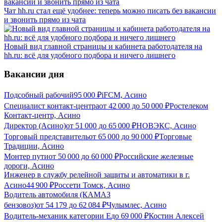
Чат hh.ru стал ещё удобнее: теперь можно писать без вакансии
и звонить прямо из чата
Новый вид главной страницы и кабинета работодателя на
hh.ru: всё для удобного подбора и ничего лишнего
Вакансии дня
Подсобный рабочий
95 000
₽
iFCM, Асино
Специалист контакт-центра
от
42 000
до
50 000
₽
Ростелеком
Контакт-центр, Асино
Директор (Асино)
от
51 000
до
65 000
₽
НОВЭКС, Асино
Торговый представитель
от
65 000
до
90 000
₽
Торговые
Традиции, Асино
Монтер пути
от
50 000
до
60 000
₽
Российские железные
дороги, Асино
Инженер в службу релейной защиты и автоматики в г.
Асино
44 900
₽
Россети Томск, Асино
Водитель автомобиля (КАМАЗ
бензовоз)
от
54 179
до
62 084
₽
Чулымлес, Асино
Водитель-механик категории Е
до
69 000
₽
Костин Алексей