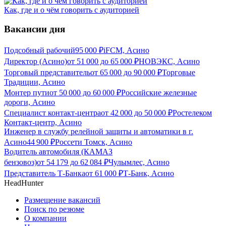
Как, где и о чём говорить с аудиторией
Вакансии дня
Подсобный рабочий
95 000
₽
iFCM, Асино
Директор (Асино)
от
51 000
до
65 000
₽
НОВЭКС, Асино
Торговый представитель
от
65 000
до
90 000
₽
Торговые
Традиции, Асино
Монтер пути
от
50 000
до
60 000
₽
Российские железные
дороги, Асино
Специалист контакт-центра
от
42 000
до
50 000
₽
Ростелеком
Контакт-центр, Асино
Инженер в службу релейной защиты и автоматики в г.
Асино
44 900
₽
Россети Томск, Асино
Водитель автомобиля (КАМАЗ
бензовоз)
от
54 179
до
62 084
₽
Чулымлес, Асино
Представитель Т-Банка
от
61 000
₽
Т-Банк, Асино
HeadHunter
Размещение вакансий
Поиск по резюме
О компании