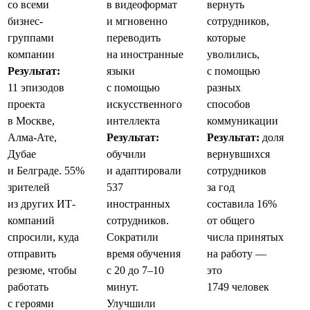
со всеми
в видеоформат
вернуть
бизнес-
и мгновенно
сотрудников,
группами
переводить
которые
компании
на иностранные
уволились,
Результат:
языки
с помощью
11 эпизодов
с помощью
разных
проекта
искусственного
способов
в Москве,
интеллекта
коммуникации
Алма-Ате,
Результат:
Результат:
доля
Дубае
обучили
вернувшихся
и Белграде. 55%
и адаптировали
сотрудников
зрителей
537
за год
из других ИТ-
иностранных
составила 16%
компаний
сотрудников.
от общего
спросили, куда
Сократили
числа принятых
отправить
время обучения
на работу —
резюме, чтобы
с 20 до 7–10
это
работать
минут.
1749 человек
с героями
Улучшили