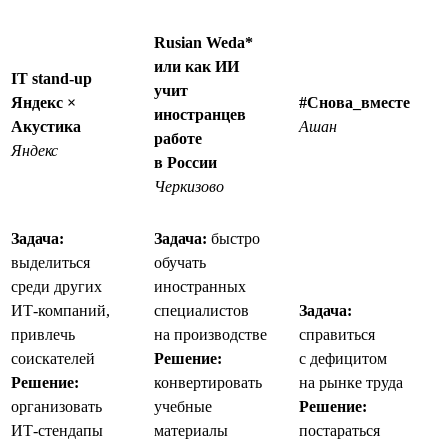
Rusian Weda*
или как ИИ
IT stand-up
учит
Яндекс ×
#Снова_вместе
иностранцев
Акустика
Ашан
работе
Яндекс
в России
Черкизово
Задача:
Задача:
быстро
выделиться
обучать
среди других
иностранных
ИТ-компаний,
специалистов
Задача:
привлечь
на производстве
справиться
соискателей
Решение:
с дефицитом
Решение:
конвертировать
на рынке труда
организовать
учебные
Решение:
ИТ-стендапы
материалы
постараться