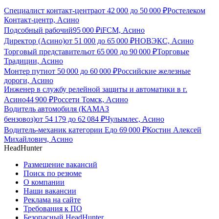
Специалист контакт-центра
от
42 000
до
50 000
₽
Ростелеком
Контакт-центр, Асино
Подсобный рабочий
95 000
₽
iFCM, Асино
Директор (Асино)
от
51 000
до
65 000
₽
НОВЭКС, Асино
Торговый представитель
от
65 000
до
90 000
₽
Торговые
Традиции, Асино
Монтер пути
от
50 000
до
60 000
₽
Российские железные
дороги, Асино
Инженер в службу релейной защиты и автоматики в г.
Асино
44 900
₽
Россети Томск, Асино
Водитель автомобиля (КАМАЗ
бензовоз)
от
54 179
до
62 084
₽
Чулымлес, Асино
Водитель-механик категории Е
до
69 000
₽
Костин Алексей
Михайлович, Асино
HeadHunter
Размещение вакансий
Поиск по резюме
О компании
Наши вакансии
Реклама на сайте
Требования к ПО
Безопасный HeadHunter