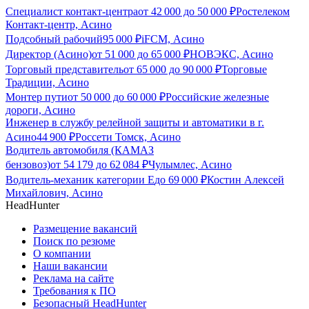
Специалист контакт-центра
от
42 000
до
50 000
₽
Ростелеком
Контакт-центр, Асино
Подсобный рабочий
95 000
₽
iFCM, Асино
Директор (Асино)
от
51 000
до
65 000
₽
НОВЭКС, Асино
Торговый представитель
от
65 000
до
90 000
₽
Торговые
Традиции, Асино
Монтер пути
от
50 000
до
60 000
₽
Российские железные
дороги, Асино
Инженер в службу релейной защиты и автоматики в г.
Асино
44 900
₽
Россети Томск, Асино
Водитель автомобиля (КАМАЗ
бензовоз)
от
54 179
до
62 084
₽
Чулымлес, Асино
Водитель-механик категории Е
до
69 000
₽
Костин Алексей
Михайлович, Асино
HeadHunter
Размещение вакансий
Поиск по резюме
О компании
Наши вакансии
Реклама на сайте
Требования к ПО
Безопасный HeadHunter