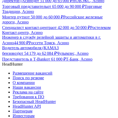
Директор (Асино)
от
51 000
до
65 000
₽
НОВЭКС, Асино
Торговый представитель
от
65 000
до
90 000
₽
Торговые
Традиции, Асино
Монтер пути
от
50 000
до
60 000
₽
Российские железные
дороги, Асино
Специалист контакт-центра
от
42 000
до
50 000
₽
Ростелеком
Контакт-центр, Асино
Инженер в службу релейной защиты и автоматики в г.
Асино
44 900
₽
Россети Томск, Асино
Водитель автомобиля (КАМАЗ
бензовоз)
от
54 179
до
62 084
₽
Чулымлес, Асино
Представитель в Т-Bank
от
61 000
₽
Т-Банк, Асино
HeadHunter
Размещение вакансий
Поиск по резюме
О компании
Наши вакансии
Реклама на сайте
Требования к ПО
Безопасный HeadHunter
HeadHunter API
Партнерам
Инвесторам