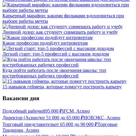
Карьерный марафон: какими фильмами вдохновиться при
выборе работы мечты
Дневной дозор: как студенту совмещать работу и учебу
Какие профессии подойдут интровертам
Легкий старт: топ-5 профессий с высоким доходом
Куда пойти работать после окончания школы: топ
востребованных рабочих профессий
15 навыков геймера, которые помогут построить карьеру
Вакансии дня
Подсобный рабочий
95 000
₽
iFCM, Асино
Директор (Асино)
от
51 000
до
65 000
₽
НОВЭКС, Асино
Торговый представитель
от
65 000
до
90 000
₽
Торговые
Традиции, Асино