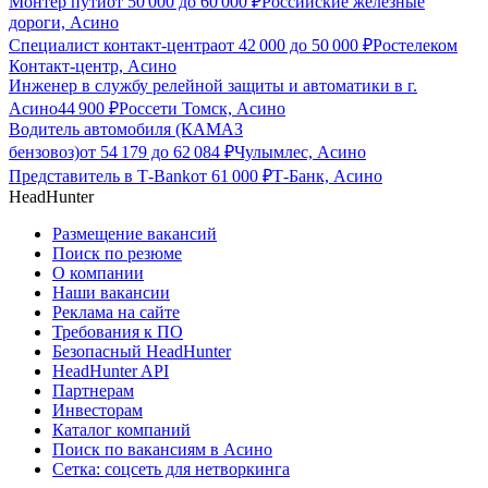
Монтер пути
от
50 000
до
60 000
₽
Российские железные
дороги, Асино
Специалист контакт-центра
от
42 000
до
50 000
₽
Ростелеком
Контакт-центр, Асино
Инженер в службу релейной защиты и автоматики в г.
Асино
44 900
₽
Россети Томск, Асино
Водитель автомобиля (КАМАЗ
бензовоз)
от
54 179
до
62 084
₽
Чулымлес, Асино
Представитель в Т-Bank
от
61 000
₽
Т-Банк, Асино
HeadHunter
Размещение вакансий
Поиск по резюме
О компании
Наши вакансии
Реклама на сайте
Требования к ПО
Безопасный HeadHunter
HeadHunter API
Партнерам
Инвесторам
Каталог компаний
Поиск по вакансиям в Асино
Сетка: соцсеть для нетворкинга