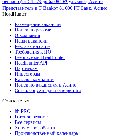
бензовоз)
от
54 179
до
62 084
₽
Чулымлес, Асино
Представитель в Т-Bank
от
61 000
₽
Т-Банк, Асино
HeadHunter
Размещение вакансий
Поиск по резюме
О компании
Наши вакансии
Реклама на сайте
Требования к ПО
Безопасный HeadHunter
HeadHunter API
Партнерам
Инвесторам
Каталог компаний
Поиск по вакансиям в Асино
Сетка: соцсеть для нетворкинга
Соискателям
hh PRO
Готовое резюме
Все сервисы
Хочу у вас работать
Производственный календарь