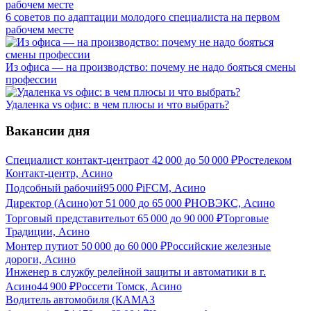
6 советов по адаптации молодого специалиста на первом
рабочем месте
Из офиса — на производство: почему не надо бояться смены
профессии
Удаленка vs офис: в чем плюсы и что выбрать?
Вакансии дня
Специалист контакт-центра
от
42 000
до
50 000
₽
Ростелеком
Контакт-центр, Асино
Подсобный рабочий
95 000
₽
iFCM, Асино
Директор (Асино)
от
51 000
до
65 000
₽
НОВЭКС, Асино
Торговый представитель
от
65 000
до
90 000
₽
Торговые
Традиции, Асино
Монтер пути
от
50 000
до
60 000
₽
Российские железные
дороги, Асино
Инженер в службу релейной защиты и автоматики в г.
Асино
44 900
₽
Россети Томск, Асино
Водитель автомобиля (КАМАЗ