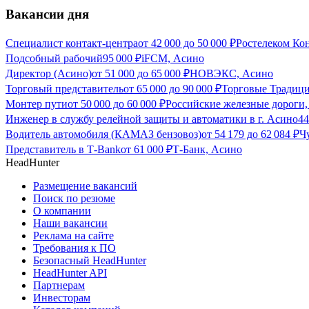
Вакансии дня
Специалист контакт-центра
от
42 000
до
50 000
₽
Ростелеком Ко
Подсобный рабочий
95 000
₽
iFCM, Асино
Директор (Асино)
от
51 000
до
65 000
₽
НОВЭКС, Асино
Торговый представитель
от
65 000
до
90 000
₽
Торговые Традиц
Монтер пути
от
50 000
до
60 000
₽
Российские железные дороги
Инженер в службу релейной защиты и автоматики в г. Асино
44
Водитель автомобиля (КАМАЗ бензовоз)
от
54 179
до
62 084
₽
Ч
Представитель в Т-Bank
от
61 000
₽
Т-Банк, Асино
HeadHunter
Размещение вакансий
Поиск по резюме
О компании
Наши вакансии
Реклама на сайте
Требования к ПО
Безопасный HeadHunter
HeadHunter API
Партнерам
Инвесторам