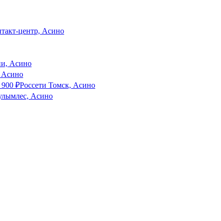
нтакт-центр, Асино
ии, Асино
, Асино
 900
₽
Россети Томск, Асино
улымлес, Асино