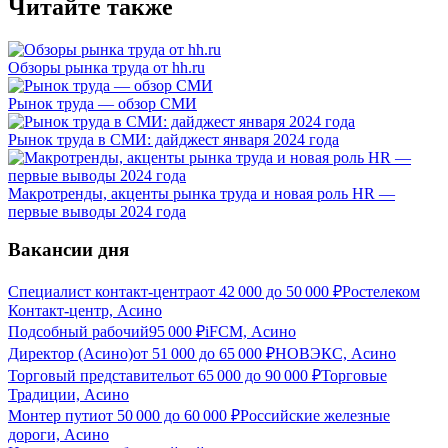
Читайте также
Обзоры рынка труда от hh.ru
Рынок труда — обзор СМИ
Рынок труда в СМИ: дайджест января 2024 года
Макротренды, акценты рынка труда и новая роль HR —
первые выводы 2024 года
Вакансии дня
Специалист контакт-центра
от
42 000
до
50 000
₽
Ростелеком
Контакт-центр, Асино
Подсобный рабочий
95 000
₽
iFCM, Асино
Директор (Асино)
от
51 000
до
65 000
₽
НОВЭКС, Асино
Торговый представитель
от
65 000
до
90 000
₽
Торговые
Традиции, Асино
Монтер пути
от
50 000
до
60 000
₽
Российские железные
дороги, Асино