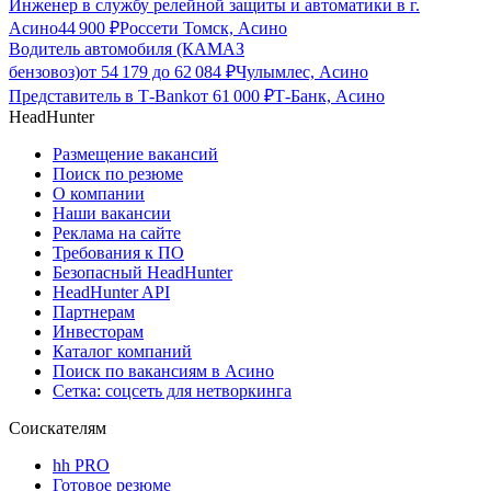
Инженер в службу релейной защиты и автоматики в г.
Асино
44 900
₽
Россети Томск, Асино
Водитель автомобиля (КАМАЗ
бензовоз)
от
54 179
до
62 084
₽
Чулымлес, Асино
Представитель в Т-Bank
от
61 000
₽
Т-Банк, Асино
HeadHunter
Размещение вакансий
Поиск по резюме
О компании
Наши вакансии
Реклама на сайте
Требования к ПО
Безопасный HeadHunter
HeadHunter API
Партнерам
Инвесторам
Каталог компаний
Поиск по вакансиям в Асино
Сетка: соцсеть для нетворкинга
Соискателям
hh PRO
Готовое резюме