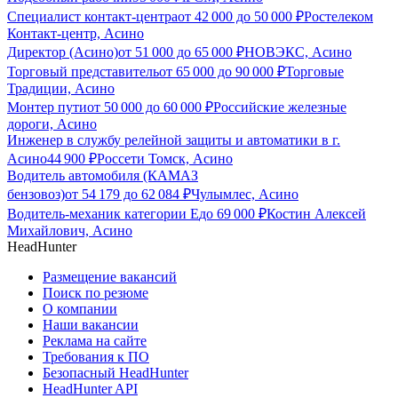
Специалист контакт-центра
от
42 000
до
50 000
₽
Ростелеком
Контакт-центр, Асино
Директор (Асино)
от
51 000
до
65 000
₽
НОВЭКС, Асино
Торговый представитель
от
65 000
до
90 000
₽
Торговые
Традиции, Асино
Монтер пути
от
50 000
до
60 000
₽
Российские железные
дороги, Асино
Инженер в службу релейной защиты и автоматики в г.
Асино
44 900
₽
Россети Томск, Асино
Водитель автомобиля (КАМАЗ
бензовоз)
от
54 179
до
62 084
₽
Чулымлес, Асино
Водитель-механик категории Е
до
69 000
₽
Костин Алексей
Михайлович, Асино
HeadHunter
Размещение вакансий
Поиск по резюме
О компании
Наши вакансии
Реклама на сайте
Требования к ПО
Безопасный HeadHunter
HeadHunter API