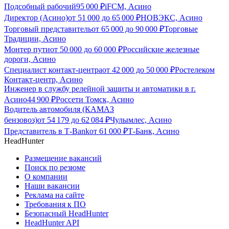
Подсобный рабочий
95 000
₽
iFCM, Асино
Директор (Асино)
от
51 000
до
65 000
₽
НОВЭКС, Асино
Торговый представитель
от
65 000
до
90 000
₽
Торговые
Традиции, Асино
Монтер пути
от
50 000
до
60 000
₽
Российские железные
дороги, Асино
Специалист контакт-центра
от
42 000
до
50 000
₽
Ростелеком
Контакт-центр, Асино
Инженер в службу релейной защиты и автоматики в г.
Асино
44 900
₽
Россети Томск, Асино
Водитель автомобиля (КАМАЗ
бензовоз)
от
54 179
до
62 084
₽
Чулымлес, Асино
Представитель в Т-Bank
от
61 000
₽
Т-Банк, Асино
HeadHunter
Размещение вакансий
Поиск по резюме
О компании
Наши вакансии
Реклама на сайте
Требования к ПО
Безопасный HeadHunter
HeadHunter API