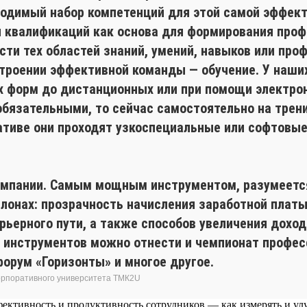
одимый набор компетенций для этой самой эффек
и квалификаций как основа для формирования про
асти тех областей знаний, умений, навыков или пр
строении эффективной команды — обучение. У наши
ых форм до дистанционных или при помощи электро
обязательными, то сейчас самостоятельно на трен
ативе они проходят узкоспециальные или софтовые
омпании. Самым мощным инструментом, разумеется
слонах: прозрачность начисления заработной плат
рьерного пути, а также способов увеличения дохода
х инструментов можно отнести и чемпионат профес
орум «Горизонты» и многое другое.
корпоративного университета ТМК2U