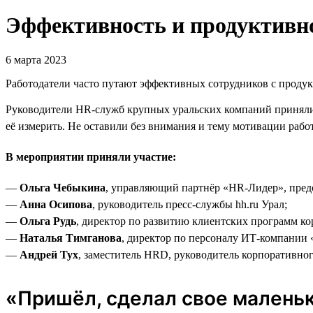
Эффективность и продуктивно
6 марта 2023
Работодатели часто путают эффективных сотрудников с продук
Руководители HR-служб крупных уральских компаний приняли 
её измерить. Не оставили без внимания и тему мотивации рабо
В мероприятии приняли участие:
—
Ольга Чебыкина
, управляющий партнёр «HR-Лидер», пред
—
Анна Осипова
, руководитель пресс-службы hh.ru Урал;
—
Ольга Рудь
, директор по развитию клиентских программ к
—
Наталья Тимганова
, директор по персоналу ИТ-компании
—
Андрей Тух
, заместитель HRD, руководитель корпоративно
«Пришёл, сделал свое маленьк