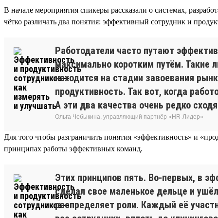
В начале мероприятия спикеры рассказали о системах, разраб
чётко различать два понятия: эффективный сотрудник и проду
Работодатели часто путают эффектив
максимально коротким путём. Такие л
находится на стадии завоевания рынк
продуктивность. Так вот, когда работ
А эти два качества очень редко сходя
Ольга Чебыкина, управляющий партнёр «HR-Лидер»
Для того чтобы разграничить понятия «эффективность» и «прод
принципах работы эффективных команд.
Этих принципов пять. Во-первых, в э
сделал свое маленькое дельце и ушёл
распределяет роли. Каждый её участн