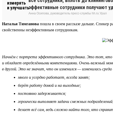
все сотрудники, вплоть до клинингов
эффективные сотрудники получают уд
Анна Осипова, руководитель пресс-службы hh.ru Урал
Наталья Тимганова
пошла в своем рассказе дальше. Спикер р
свойственны неэффективным сотрудникам.
Начнём с портрета эффективного сотрудника. Это тот, кто 
и обладает определёнными компетенциями. Очень важный мом
в другой. Это не значит, что он изменился — изменилась сре
много и усердно работает, всегда занят;
берёт работу домой и на выходные;
постоянно задерживается;
героически выполняет задачи смежных подразделений
делает всё сам, ведь сложно найти того, кто справит