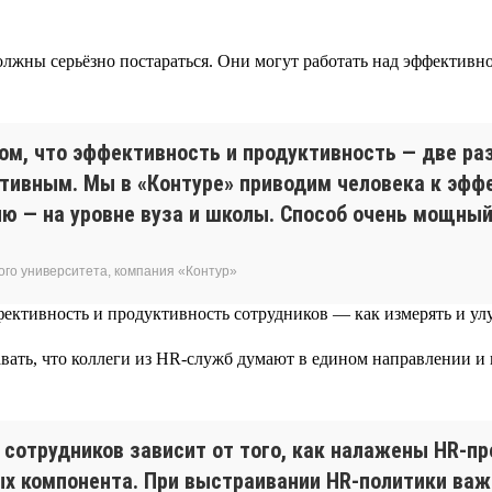
олжны серьёзно постараться. Они могут работать над эффективн
том, что эффективность и продуктивность — две р
ктивным. Мы в «Контуре» приводим человека к эффе
ию — на уровне вуза и школы. Способ очень мощны
ого университета, компания «Контур»
авать, что коллеги из HR-служб думают в едином направлении 
сотрудников зависит от того, как налажены HR-пр
ных компонента. При выстраивании HR-политики ва