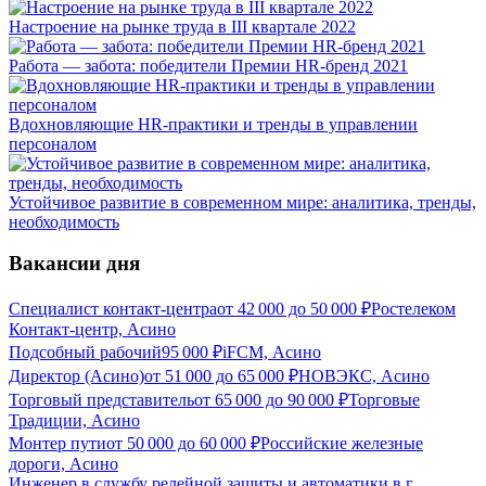
Настроение на рынке труда в III квартале 2022
Работа — забота: победители Премии HR-бренд 2021
Вдохновляющие HR-практики и тренды в управлении
персоналом
Устойчивое развитие в современном мире: аналитика, тренды,
необходимость
Вакансии дня
Специалист контакт-центра
от
42 000
до
50 000
₽
Ростелеком
Контакт-центр, Асино
Подсобный рабочий
95 000
₽
iFCM, Асино
Директор (Асино)
от
51 000
до
65 000
₽
НОВЭКС, Асино
Торговый представитель
от
65 000
до
90 000
₽
Торговые
Традиции, Асино
Монтер пути
от
50 000
до
60 000
₽
Российские железные
дороги, Асино
Инженер в службу релейной защиты и автоматики в г.