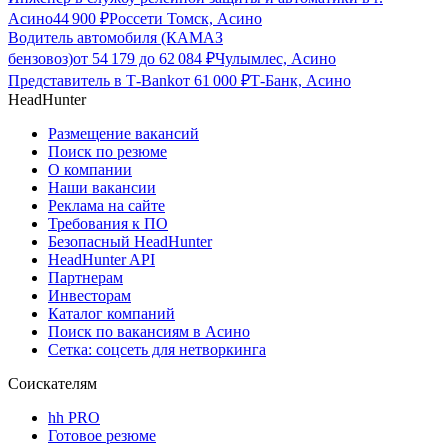
Асино
44 900
₽
Россети Томск, Асино
Водитель автомобиля (КАМАЗ
бензовоз)
от
54 179
до
62 084
₽
Чулымлес, Асино
Представитель в Т-Bank
от
61 000
₽
Т-Банк, Асино
HeadHunter
Размещение вакансий
Поиск по резюме
О компании
Наши вакансии
Реклама на сайте
Требования к ПО
Безопасный HeadHunter
HeadHunter API
Партнерам
Инвесторам
Каталог компаний
Поиск по вакансиям в Асино
Сетка: соцсеть для нетворкинга
Соискателям
hh PRO
Готовое резюме