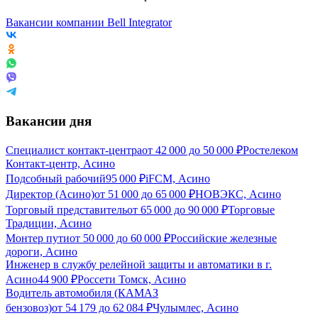
Вакансии компании Bell Integrator
Вакансии дня
Специалист контакт-центра
от
42 000
до
50 000
₽
Ростелеком
Контакт-центр, Асино
Подсобный рабочий
95 000
₽
iFCM, Асино
Директор (Асино)
от
51 000
до
65 000
₽
НОВЭКС, Асино
Торговый представитель
от
65 000
до
90 000
₽
Торговые
Традиции, Асино
Монтер пути
от
50 000
до
60 000
₽
Российские железные
дороги, Асино
Инженер в службу релейной защиты и автоматики в г.
Асино
44 900
₽
Россети Томск, Асино
Водитель автомобиля (КАМАЗ
бензовоз)
от
54 179
до
62 084
₽
Чулымлес, Асино