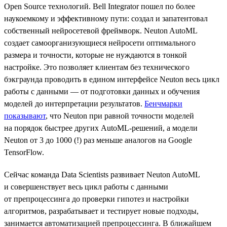
Open Source технологий. Bell Integrator пошел по более
наукоемкому и эффективному пути: создал и запатентовал
собственный нейросетевой фреймворк. Neuton AutoML
создает самоорганизующиеся нейросети оптимального
размера и точности, которые не нуждаются в тонкой
настройке. Это позволяет клиентам без технического
бэкграунда проводить в едином интерфейсе Neuton весь цикл
работы с данными — от подготовки данных и обучения
моделей до интерпретации результатов.
Бенчмарки
показывают
, что Neuton при равной точности моделей
на порядок быстрее других AutoML-решений, а модели
Neuton от 3 до 1000 (!) раз меньше аналогов на Google
TensorFlow.
Сейчас команда Data Scientists развивает Neuton AutoML
и совершенствует весь цикл работы с данными
от препроцессинга до проверки гипотез и настройки
алгоритмов, разрабатывает и тестирует новые подходы,
занимается автоматизацией препроцессинга. В ближайшем