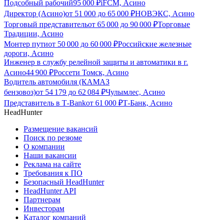
Подсобный рабочий
95 000
₽
iFCM, Асино
Директор (Асино)
от
51 000
до
65 000
₽
НОВЭКС, Асино
Торговый представитель
от
65 000
до
90 000
₽
Торговые
Традиции, Асино
Монтер пути
от
50 000
до
60 000
₽
Российские железные
дороги, Асино
Инженер в службу релейной защиты и автоматики в г.
Асино
44 900
₽
Россети Томск, Асино
Водитель автомобиля (КАМАЗ
бензовоз)
от
54 179
до
62 084
₽
Чулымлес, Асино
Представитель в Т-Bank
от
61 000
₽
Т-Банк, Асино
HeadHunter
Размещение вакансий
Поиск по резюме
О компании
Наши вакансии
Реклама на сайте
Требования к ПО
Безопасный HeadHunter
HeadHunter API
Партнерам
Инвесторам
Каталог компаний