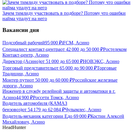
Зачем тимлиду участвовать в подборе? Потому что ошибки
найма упадут на него
Вакансии дня
Подсобный рабочий
95 000
₽
iFCM, Асино
Специалист контакт-центра
от
42 000
до
50 000
₽
Ростелеком
Контакт-центр, Асино
Директор (Асино)
от
51 000
до
65 000
₽
НОВЭКС, Асино
Торговый представитель
от
65 000
до
90 000
₽
Торговые
Традиции, Асино
Монтер пути
от
50 000
до
60 000
₽
Российские железные
дороги, Асино
Инженер в службу релейной защиты и автоматики в г.
Асино
44 900
₽
Россети Томск, Асино
Водитель автомобиля (КАМАЗ
бензовоз)
от
54 179
до
62 084
₽
Чулымлес, Асино
Водитель-механик категории Е
до
69 000
₽
Костин Алексей
Михайлович, Асино
HeadHunter