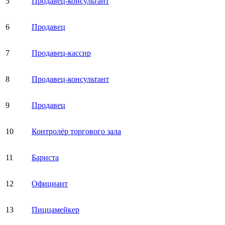
5
Продавец-консультант
6
Продавец
7
Продавец-кассир
8
Продавец-консультант
9
Продавец
10
Контролёр торгового зала
11
Бариста
12
Официант
13
Пиццамейкер