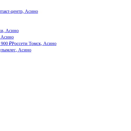
нтакт-центр, Асино
ии, Асино
, Асино
 900
₽
Россети Томск, Асино
улымлес, Асино