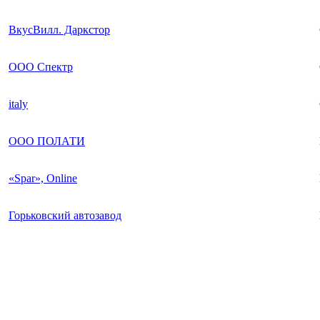
ВкусВилл. Даркстор
ООО Спектр
italy
ООО ПОЛАТИ
«Spar», Online
Горьковский автозавод