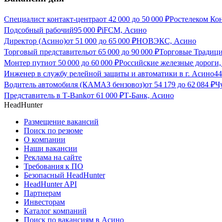
Специалист контакт-центра
от
42 000
до
50 000
₽
Ростелеком Ко
Подсобный рабочий
95 000
₽
iFCM, Асино
Директор (Асино)
от
51 000
до
65 000
₽
НОВЭКС, Асино
Торговый представитель
от
65 000
до
90 000
₽
Торговые Традиц
Монтер пути
от
50 000
до
60 000
₽
Российские железные дороги
Инженер в службу релейной защиты и автоматики в г. Асино
44
Водитель автомобиля (КАМАЗ бензовоз)
от
54 179
до
62 084
₽
Ч
Представитель в Т-Bank
от
61 000
₽
Т-Банк, Асино
HeadHunter
Размещение вакансий
Поиск по резюме
О компании
Наши вакансии
Реклама на сайте
Требования к ПО
Безопасный HeadHunter
HeadHunter API
Партнерам
Инвесторам
Каталог компаний
Поиск по вакансиям в Асино