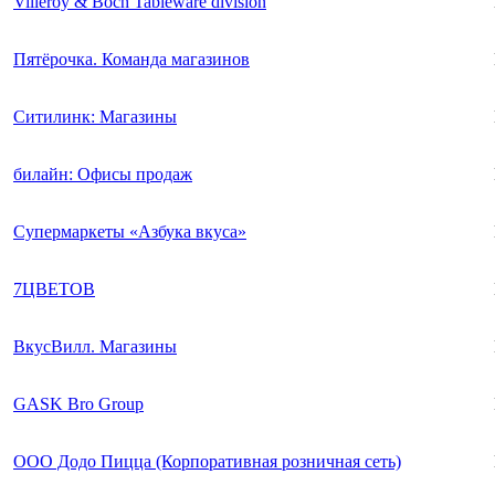
Villeroy & Boch Tableware division
Пятёрочка. Команда магазинов
Ситилинк: Магазины
билайн: Офисы продаж
Супермаркеты «Азбука вкуса»
7ЦВЕТОВ
ВкусВилл. Магазины
GASK Bro Group
ООО Додо Пицца (Корпоративная розничная сеть)