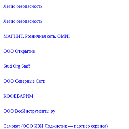
Легис безопасность
Легис безопасность
МАГНИТ, Розничная сеть. OMNI
ООО Открытие
Stud Org Staff
ООО Северные Сети
КОФЕВАРИМ
ООО ВсеИнструменты.ру
Самокат (ООО ИЗИ Лоджистик — партнёр сервиса)